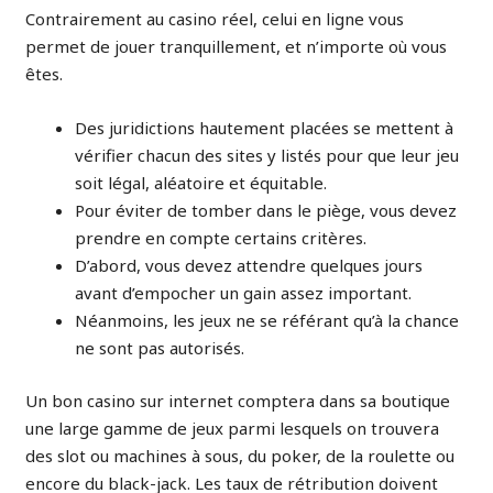
Contrairement au casino réel, celui en ligne vous
permet de jouer tranquillement, et n’importe où vous
êtes.
Des juridictions hautement placées se mettent à
vérifier chacun des sites y listés pour que leur jeu
soit légal, aléatoire et équitable.
Pour éviter de tomber dans le piège, vous devez
prendre en compte certains critères.
D’abord, vous devez attendre quelques jours
avant d’empocher un gain assez important.
Néanmoins, les jeux ne se référant qu’à la chance
ne sont pas autorisés.
Un bon casino sur internet comptera dans sa boutique
une large gamme de jeux parmi lesquels on trouvera
des slot ou machines à sous, du poker, de la roulette ou
encore du black-jack. Les taux de rétribution doivent