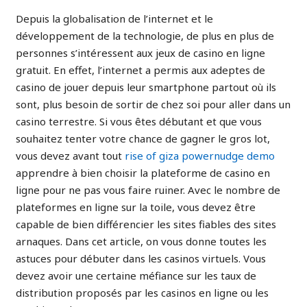
Depuis la globalisation de l’internet et le
développement de la technologie, de plus en plus de
personnes s’intéressent aux jeux de casino en ligne
gratuit. En effet, l’internet a permis aux adeptes de
casino de jouer depuis leur smartphone partout où ils
sont, plus besoin de sortir de chez soi pour aller dans un
casino terrestre. Si vous êtes débutant et que vous
souhaitez tenter votre chance de gagner le gros lot,
vous devez avant tout
rise of giza powernudge demo
apprendre à bien choisir la plateforme de casino en
ligne pour ne pas vous faire ruiner. Avec le nombre de
plateformes en ligne sur la toile, vous devez être
capable de bien différencier les sites fiables des sites
arnaques. Dans cet article, on vous donne toutes les
astuces pour débuter dans les casinos virtuels. Vous
devez avoir une certaine méfiance sur les taux de
distribution proposés par les casinos en ligne ou les