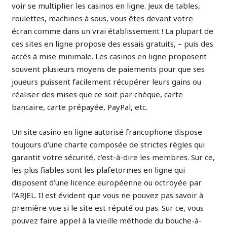
voir se multiplier les casinos en ligne. Jeux de tables,
roulettes, machines à sous, vous êtes devant votre
écran comme dans un vrai établissement ! La plupart de
ces sites en ligne propose des essais gratuits, – puis des
accès à mise minimale. Les casinos en ligne proposent
souvent plusieurs moyens de paiements pour que ses
joueurs puissent facilement récupérer leurs gains ou
réaliser des mises que ce soit par chèque, carte
bancaire, carte prépayée, PayPal, etc.
Un site casino en ligne autorisé francophone dispose
toujours d’une charte composée de strictes règles qui
garantit votre sécurité, c’est-à-dire les membres. Sur ce,
les plus fiables sont les plafetormes en ligne qui
disposent d’une licence européenne ou octroyée par
l’ARJEL. Il est évident que vous ne pouvez pas savoir à
première vue si le site est réputé ou pas. Sur ce, vous
pouvez faire appel à la vieille méthode du bouche-à-