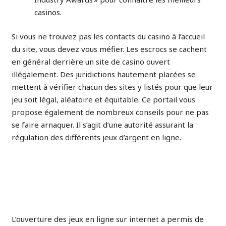
casinos.
Si vous ne trouvez pas les contacts du casino à l’accueil
du site, vous devez vous méfier. Les escrocs se cachent
en général derrière un site de casino ouvert
illégalement. Des juridictions hautement placées se
mettent à vérifier chacun des sites y listés pour que leur
jeu soit légal, aléatoire et équitable. Ce portail vous
propose également de nombreux conseils pour ne pas
se faire arnaquer. Il s’agit d’une autorité assurant la
régulation des différents jeux d’argent en ligne.
Casino en Ligne Argent Réel –
Top Jeux de Casino Francais
2023
L’ouverture des jeux en ligne sur internet a permis de