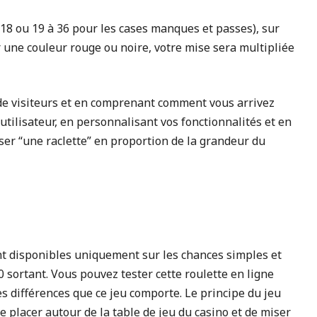
à 18 ou 19 à 36 pour les cases manques et passes), sur
une couleur rouge ou noire, votre mise sera multipliée
de visiteurs et en comprenant comment vous arrivez
 utilisateur, en personnalisant vos fonctionnalités et en
oser “une raclette” en proportion de la grandeur du
000 jetons de roulette – 50
ont disponibles uniquement sur les chances simples et
 sortant. Vous pouvez tester cette roulette en ligne
s différences que ce jeu comporte. Le principe du jeu
se placer autour de la table de jeu du casino et de miser