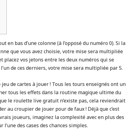
tout en bas d’une colonne (à l’opposé du numéro 0). Si la
lonne que vous avez choisie, votre mise sera multipliée
t placez vos jetons entre les deux numéros qui se
ur l’un de ces derniers, votre mise sera multipliée par 5.
e jeu de cartes à jouer ! Tous les tours enseignés ont un
er tous les effets dans la routine magique ultime du
ue le roulette live gratuit n’existe pas, cela reviendrait
er au croupier de jouer pour de faux ! Déjà que c’est
vrais joueurs, imaginez la complexité avec en plus des
r l’une des cases des chances simples.