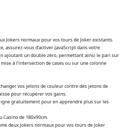
 roulette sont assez
ux Jokers normaux pour vos tours de Joker existants.
e, assurez-vous d’activer JavaScript dans votre
n ajoutant un double zéro, permettant ainsi le pari sur
a mise à l’intersection de cases ou sur une colonne
 changer vos jetons de couleur contre des jetons de
isse pour récupérer vos gains.
 ligne gratuitement pour en apprendre plus sur les
du Casino de 180x90cm.
omme deux Jokers normaux pour vos tours de Joker