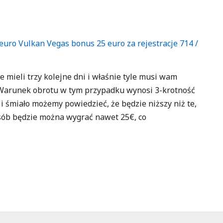
depozytu w kasynie
euro Vulkan Vegas bonus 25 euro za rejestracje 714
/
mieli trzy kolejne dni i właśnie tyle musi wam
 Warunek obrotu w tym przypadku wynosi 3-krotność
i śmiało możemy powiedzieć, że będzie niższy niż te,
osób będzie można wygrać nawet 25€, co