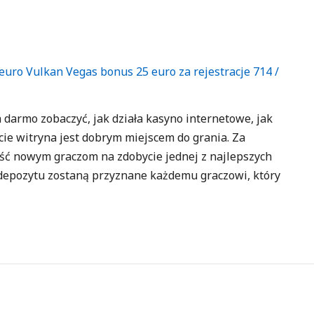
w na Book of Dead w
euro Vulkan Vegas bonus 25 euro za rejestracje 714
/
 darmo zobaczyć, jak działa kasyno internetowe, jak
cie witryna jest dobrym miejscem do grania. Za
ć nowym graczom na zdobycie jednej z najlepszych
depozytu zostaną przyznane każdemu graczowi, który
25 euro Vulkan Vegas