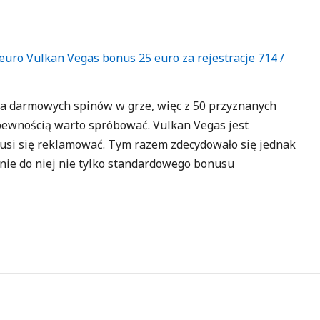
estracje
euro Vulkan Vegas bonus 25 euro za rejestracje 714
/
ia darmowych spinów w grze, więc z 50 przyznanych
z pewnością warto spróbować. Vulkan Vegas jest
usi się reklamować. Tym razem zdecydowało się jednak
anie do niej nie tylko standardowego bonusu