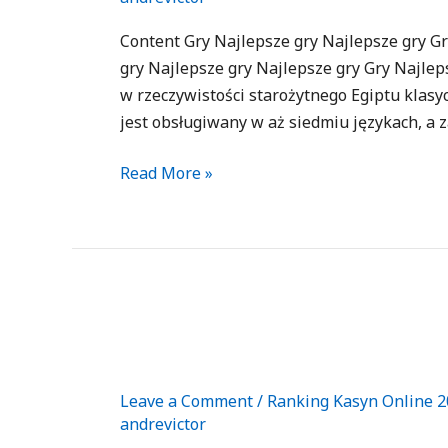
łatwe
i
Content Gry Najlepsze gry Najlepsze gry Gr
darmowe
gry Najlepsze gry Najlepsze gry Gry Najlep
gry
w rzeczywistości starożytnego Egiptu klasy
kasyno
jest obsługiwany w aż siedmiu językach, a z
Read More »
Aktualne
Aktualne Bonusy be
Bonusy
Kasynach 2023
bez
depozytu
Leave a Comment
/
Ranking Kasyn Online 2
dla
andrevictor
Polaków