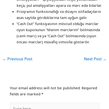
keçə, pul əməliyyatları apara və mərc edə bilərlər.
Proqramın funksionallığı və dizaynı istifadəçilərin
əsas saytda gördüklərinə tam uyğun gəlir.
“Cash Out” funksiyasının mövcud olduğu mərclər
oyun kuponunun “Mənim mərclərim” bölməsində
(canlı mərc) və ya “Cash Out” bölməsində (oyun
öncəsi mərclər) müvafiq simvolla göstərilir.
←
Previous Post
Next Post
→
Leave a Comment
Your email address will not be published.
Required
fields are marked
*
Type