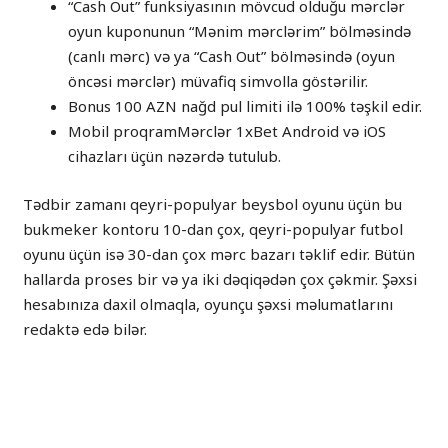
“Cash Out” funksiyasının mövcud olduğu mərclər
oyun kuponunun “Mənim mərclərim” bölməsində
(canlı mərc) və ya “Cash Out” bölməsində (oyun
öncəsi mərclər) müvafiq simvolla göstərilir.
Bonus 100 AZN nağd pul limiti ilə 100% təşkil edir.
Mobil proqramMərclər 1xBet Android və iOS
cihazları üçün nəzərdə tutulub.
Tədbir zamanı qeyri-populyar beysbol oyunu üçün bu
bukmeker kontoru 10-dan çox, qeyri-populyar futbol
oyunu üçün isə 30-dan çox mərc bazarı təklif edir. Bütün
hallarda proses bir və ya iki dəqiqədən çox çəkmir. Şəxsi
hesabınıza daxil olmaqla, oyunçu şəxsi məlumatlarını
redaktə edə bilər.
Minimum və maksimum
tariflərMərclər 1xBet