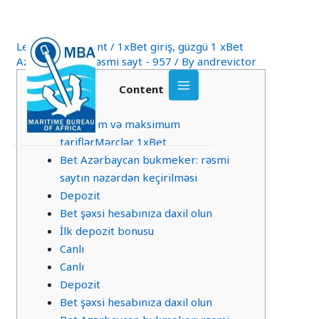
Skip
Post
to
navigation
MAIN
content
Leave a Comment
/
1xBet giriş, güzgü 1 xBet
Azərbaycanda rəsmi sayt - 957
/ By
andrevictor
MENU
Content
Minimum və maksimum
tariflərMərclər 1xBet
Bet Azərbaycan bukmeker: rəsmi
saytın nəzərdən keçirilməsi
Depozit
Bet şəxsi hesabınıza daxil olun
İlk depozit bonusu
Canlı
Canlı
Depozit
Bet şəxsi hesabınıza daxil olun