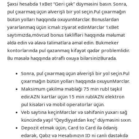
Şəxsi hesabda 1xBet “Geri çək” düyməsini basın. Sonra,
pul çıxarmaq üçün əlverişli bir yol seçin.Pul çıxarmağın
bütün yolları haqqında oxuyunMərclər. Bonuslardan
yararlanmaq üçün icmalı ziyarət edinMərclər 1xBet
saytımızda,mövcud bonus təklifləri haqqında məlumat
əldə edin və əlavə təlimatlara əməl edin. Bukmeker
kontorlarında pul qazanmaq kifayət qədər problemlidir.
Bu məsələ haqqında ətraflı oxuya bilərsinizBurada.
Sonra, pul çıxarmaq üçün əlverişli bir yol seçin.Pul
çıxarmağın bütün yolları haqqında oxuyunMərclər.
Maksimum çəkilmə məbləği 75 min rubl təşkil
edir.AZN kartlar üçün 15 min rublAZN elektron
pul kisələri və mobil operatorlar üçün.
Veb saytına keçinMərclər və səhifənin yuxarı sağ
küncündə yaşıl “Qeydiyyatdan keç” düyməsini sıxın.
Depozit etmək üçün, Card to Card ilə ödəniş
edərək, Qəbz və Hesabınızın ID ni canlı dəstəkdə