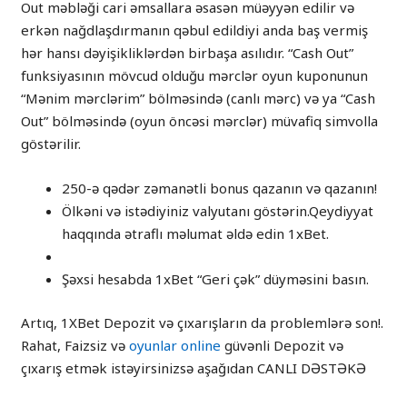
Out məbləği cari əmsallara əsasən müəyyən edilir və
erkən nağdlaşdırmanın qəbul edildiyi anda baş vermiş
hər hansı dəyişikliklərdən birbaşa asılıdır. “Cash Out”
funksiyasının mövcud olduğu mərclər oyun kuponunun
“Mənim mərclərim” bölməsində (canlı mərc) və ya “Cash
Out” bölməsində (oyun öncəsi mərclər) müvafiq simvolla
göstərilir.
250-ə qədər zəmanətli bonus qazanın və qazanın!
Ölkəni və istədiyiniz valyutanı göstərin.Qeydiyyat
haqqında ətraflı məlumat əldə edin 1xBet.
Şəxsi hesabda 1xBet “Geri çək” düyməsini basın.
Artıq, 1XBet Depozit və çıxarışların da problemlərə son!.
Rahat, Faizsiz və
oyunlar online
güvənli Depozit və
çıxarış etmək istəyirsinizsə aşağıdan CANLI DƏSTƏKƏ