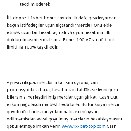
təqdim edərək,
İlk depozit 1xbet bonus saytda ilk dəfə qeydiyyatdan
keçən istifadəçilər üçün əlçatandırMərclər. Onu əldə
etmək üçün bir hesab açmalı və oyun hesabının ilk
doldurulmasını etməlisiniz. Bonus 100 AZN nağd pul
limiti ilə 100% təşkil edir.
Bet Azərbaycan bukmeker: rəsmi
saytın nəzərdən keçirilməsi
Ayrı-ayrılıqda, mərclərin tarixini öyrənə, cari
promosyonlara baxa, hesabınızın təhlükəsizliyini qura
bilərsiniz. Yerləşdirilmiş mərclər üçün şirkət “Cash Out”
erkən nağdlaşdırma təklif edə bilər. Bu funksiya mərcin
qoyulduğu hadisənin yekun nəticəsi müəyyən
edilməmişdən əvvəl qoyulmuş mərclərin hesablaşmasını
qəbul etməyə imkan verir.
www.1x-bet-top.com
Cash