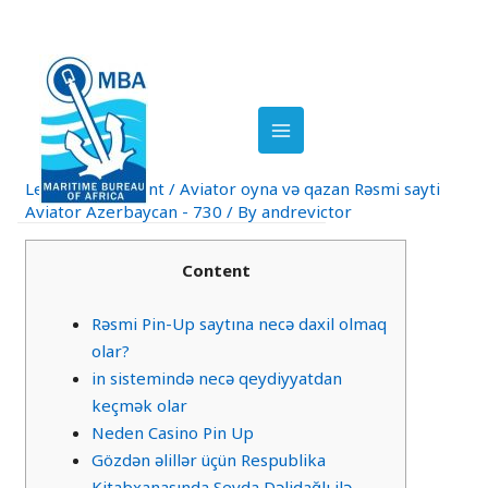
Skip
Post
to
navigation
MAIN
Aviator oyna və qazan
content
Rəsmi sayti Aviator
MENU
Azerbaycan
Leave a Comment
/
Aviator oyna və qazan Rəsmi sayti
Aviator Azerbaycan - 730
/ By
andrevictor
Content
Rəsmi Pin-Up saytına necə daxil olmaq
olar?
in sistemində necə qeydiyyatdan
keçmək olar
Neden Casino Pin Up
Gözdən əlillər üçün Respublika
Kitabxanasında Sevda Dəlidağlı ilə