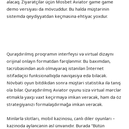
alacaq. Ziyarətçilər üçün Mosbet Aviator game game
demo versiyası da mövcuddur. Bu halda müştərinin
sistemdə qeydiyyatdan keçməsinə ehtiyac yoxdur.
Rəsmi Pin-Up saytına necə
daxil olmaq olar?
Quraşdırılmış proqramın interfeysi və virtual dizaynı
orijinal onlayn formatdan fərqlənmir. Bu baxımdan,
təcrübəsindən asılı olmayaraq istənilən İnternet
istifadəçisi funksionallıqda naviqasiya edə biləcək.
Növbəti oyun bitdikdən sonra müştəri statistika ilə tanış
ola bilər. Quraşdırılmış Aviator oyunu sizə virtual mərclər
etməklə yaxşı vaxt keçirməyə imkan verəcək, həm də öz
strategiyanızı formalaşdırmağa imkan verəcək.
Minlərlə slotları, mobil kazinosu, canlı diler oyunları –
kazinoda əyləncənin əsl ünvanıdır. Burada “Bütün