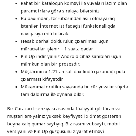
Rahat bir kataloqun köməyi ilə yuvaları lazım olan
parametrlərə görə sıralaya bilərsiniz.
Bu baxımdan, təcrübəsindən asılı olmayaraq
istənilən İnternet istifadəçisi funksionallıqda
naviqasiya edə biləcək.
Hesab dərhal doldurulur, çıxarılması üçün
müraciətlər işlənir – 1 saata qədər.
Pin Up indir yalnız Android cihaz sahibləri üçün
mümkün olan bir prosesdir.
Müştərinin x 1.21 əmsalı daxilində qazandığı pulu
çıxarması kifayətdir.
Mükəmməl qrafika sayəsində bu cür yuvalar süjetə
tam daldırma ilə oynana bilər.
Biz Curacao lisenziyası əsasında fəaliyyət göstərən və
müştərilərə yalnız yüksək keyfiyyətli xidmət göstərən
beynəlxalq qumar saytıyıq. Biz rəsmi vebsaytı, mobil
versiyanı və Pin Up güzgüsünü ziyarət etməyi