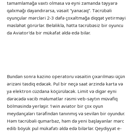
tamamlamağa vaxtı olmasa və eyni zamanda təyyarə
qalxmağı dayandırarsa, vəsait “yanacaq”. Təcrübəli
oyunçular mərcləri 2-3 dəfə çoxaltmağa diqqət yetirməyi
məsləhət görürlər. Beləliklə, hətta təcrübəsiz bir oyuncu
da Aviator’da bir mükafat əldə edə bilər.
Gözdən əlillər üçün Respublika
Kitabxanasında Sevda Dəlidağlı ilə
görüş
Bundan sonra kazino operatoru vəsaitin çıxarılması üçün
ərizəni təsdiq edəcək. Pul bir neçə saat ərzində karta və
ya elektron cüzdana köçürüləcək. Limit və digər eyni
dərəcədə vacib məlumatlar rəsmi veb-saytın müvafiq
bölməsində yerləşir. 1win aviator bir çox oyun
meydançaları tərəfindən tanınmış və sevilən bir oyundur.
Həm təcrübəli qumarbaz, həm də yeni başlayanlar mərc
edib böyük pul mükafatı əldə edə bilərlər. Qeydiyyat e-