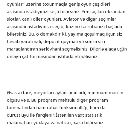
oyunlar” üzərinə toxunmaqla geniş oyun çeşidləri
arasında istədiyinizi seçə bilərsiniz. Yeni açılan ekrandan
slotlar, canlı diler oyunları, Aviator və digər seçimlər
arasından istədiyinizi seçib, kazino təcrübənizi başlada
bilərsiniz. Bu, o deməkdir ki, yayıma qoşulmaq üçün siz
hesab yaratmalı, depozit qoymalı və sonra sizi
maraqlandıran sərlövhəni seçməlisiniz. Dilerlə əlaqə üçün
onlayn çat formasından istifadə etməlisiniz.
in sistemində necə qeydiyyatdan
keçmək olar
Əsas axtarış meyarları əyləncənin adı, minimum mərcin
ölçüsü və s. Bu proqram məhsulu digər proqram
təminatından həm rahat funksionallığı, həm də
dürüstlüyü ilə fərqlənir. İstənilən vaxt statistik
məlumatları yoxlaya və nəticə çıxara bilərsiniz.