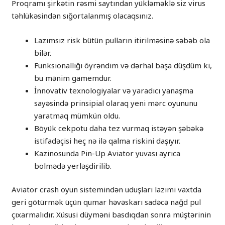
Proqramı şirkətin rəsmi saytından yükləməklə siz virus
təhlükəsindən sığortalanmış olacaqsınız.
Lazımsız risk bütün pulların itirilməsinə səbəb ola
bilər.
Funksionallığı öyrəndim və dərhal başa düşdüm ki,
bu mənim gamemdur.
İnnovativ texnologiyalar və yaradıcı yanaşma
sayəsində prinsipial olaraq yeni mərc oyununu
yaratmaq mümkün oldu.
Böyük cekpotu daha tez vurmaq istəyən şəbəkə
istifadəçisi heç nə ilə qalma riskini daşıyır.
Kazinosunda Pin-Up Aviator yuvası ayrıca
bölmədə yerləşdirilib.
Aviator crash oyun sistemindən uduşları lazımi vaxtda
geri götürmək üçün qumar həvəskarı sadəcə nağd pul
çıxarmalıdır. Xüsusi düyməni basdıqdan sonra müştərinin