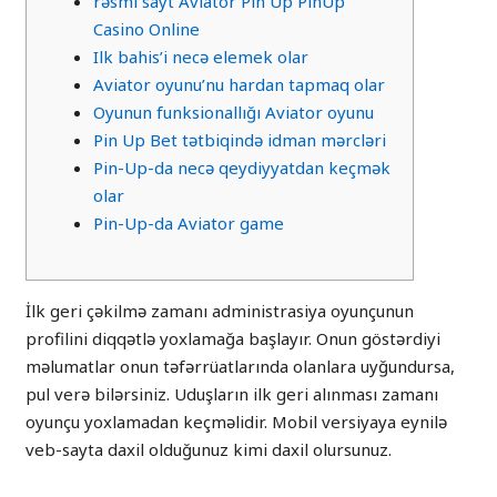
rəsmi sayt Aviator Pin Up PinUp
Casino Online
Ilk bahis’i necə elemek olar
Aviator oyunu’nu hardan tapmaq olar
Oyunun funksionallığı Aviator oyunu
Pin Up Bet tətbiqində idman mərcləri
Pin-Up-da necə qeydiyyatdan keçmək
olar
Pin-Up-da Aviator game
İlk geri çəkilmə zamanı administrasiya oyunçunun
profilini diqqətlə yoxlamağa başlayır. Onun göstərdiyi
məlumatlar onun təfərrüatlarında olanlara uyğundursa,
pul verə bilərsiniz. Uduşların ilk geri alınması zamanı
oyunçu yoxlamadan keçməlidir. Mobil versiyaya eynilə
veb-sayta daxil olduğunuz kimi daxil olursunuz.